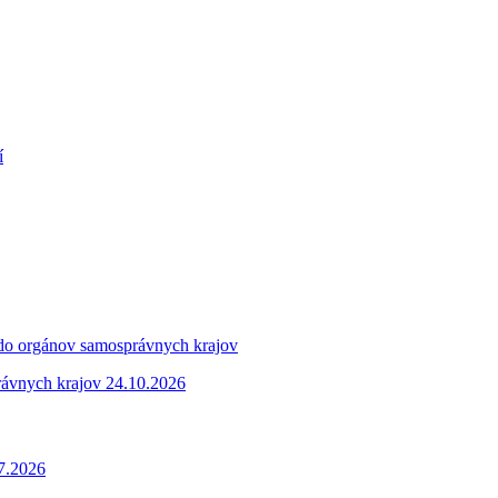
í
 do orgánov samosprávnych krajov
rávnych krajov 24.10.2026
.7.2026