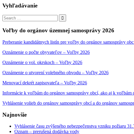
Vyhľadávanie
Search
for:
Search
Voľby do orgánov územnej samosprávy 2026
Preberanie kandidátnych listín pre voľby do orgánov samosprávy obc
Oznámenie o počte obyvateľov – Voľby 2026
Oznámenie o vol. okrskoch – Voľby 2026
Oznámenie o utvorení volebného obvodu – Voľby 2026
Menovací dekrét zapisovateľa – Voľby 2026
Informácie k voľbám do orgánov samosprávy obcí, ako aj k voľbám
Vyhlásenie volieb do orgánov samosprávy obcí a do orgánov samosp
Najnovšie
Vyhlásenie času zvýšeného nebezpečenstva vzniku požiaru 31
Oznam – prerušená dodávka vody