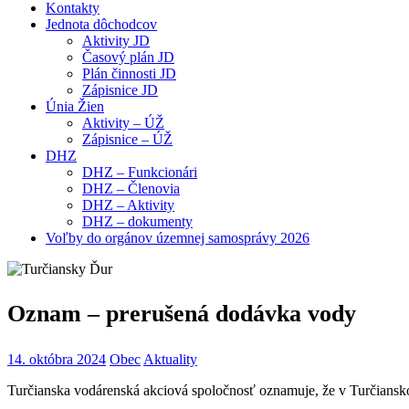
Kontakty
Jednota dôchodcov
Aktivity JD
Časový plán JD
Plán činnosti JD
Zápisnice JD
Únia Žien
Aktivity – ÚŽ
Zápisnice – ÚŽ
DHZ
DHZ – Funkcionári
DHZ – Členovia
DHZ – Aktivity
DHZ – dokumenty
Voľby do orgánov územnej samosprávy 2026
Oznam – prerušená dodávka vody
14. októbra 2024
Obec
Aktuality
Turčianska vodárenská akciová spoločnosť oznamuje, že v Turčiansk