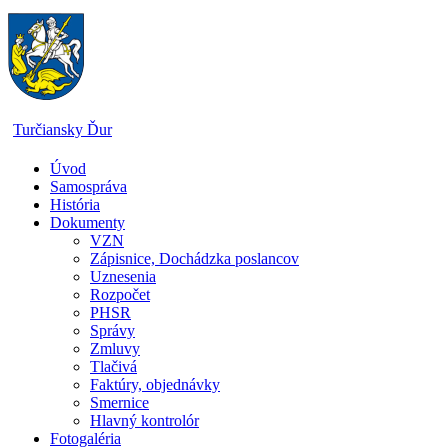
Skip
to
content
Turčiansky Ďur
Úvod
Oficiálne
Samospráva
stránky
História
obce
Dokumenty
Turčiansky
VZN
Ďur
Zápisnice, Dochádzka poslancov
Uznesenia
Rozpočet
PHSR
Správy
Zmluvy
Tlačivá
Faktúry, objednávky
Smernice
Hlavný kontrolór
Fotogaléria