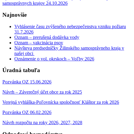
samosprávnych krajov 24.10.2026
Najnovšie
Vyhlásenie času zvýšeného nebezpečenstva vzniku požiaru
31.7.2026
Oznam – prerušená dodávka vody
Oznam – vakcinácia psov
Návšteva predsedníčky Žilinského samosprávneho kraja v
našej obci
Oznámenie o vol. okrskoch – Voľby 2026
Úradná tabuľa
Pozvánka OZ 15.06.2026
Návrh – Záverečný účet obce za rok 2025
Verejná vyhláška-Poľovnícka spoločnosť Kláštor za rok 2026
Pozvánka OZ 06.02.2026
Návrh rozpočtu na roky 2026, 2027, 2028