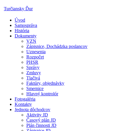
Skip
Turčiansky Ďur
to
content
Úvod
Oficiálne
Samospráva
stránky
História
obce
Dokumenty
Turčiansky
VZN
Ďur
Zápisnice, Dochádzka poslancov
Uznesenia
Rozpočet
PHSR
Správy
Zmluvy
Tlačivá
Faktúry, objednávky
Smernice
Hlavný kontrolór
Fotogaléria
Kontakty
Jednota dôchodcov
Aktivity JD
Časový plán JD
Plán činnosti JD
Zápisnice JD