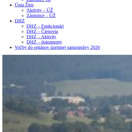
Únia Žien
Aktivity – ÚŽ
Zápisnice – ÚŽ
DHZ
DHZ – Funkcionári
DHZ – Členovia
DHZ – Aktivity
DHZ – dokumenty
Voľby do orgánov územnej samosprávy 2026