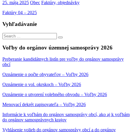
25. mája 2025
Obec
Faktúry, objednávky
Faktúry 04 – 2025
Vyhľadávanie
Search
Search
for:
Voľby do orgánov územnej samosprávy 2026
Preberanie kandidátnych listín pre voľby do orgánov samosprávy
obcí
Oznámenie o počte obyvateľov – Voľby 2026
Oznámenie o vol. okrskoch – Voľby 2026
Oznámenie o utvorení volebného obvodu – Voľby 2026
Menovací dekrét zapisovateľa – Voľby 2026
Informácie k voľbám do orgánov samosprávy obcí, ako aj k voľbám
do orgánov samosprávnych krajov
Vyhlásenie volieb do orgánov samosprávy obcí a do orgánov