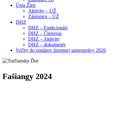
Únia Žien
Aktivity – ÚŽ
Zápisnice – ÚŽ
DHZ
DHZ – Funkcionári
DHZ – Členovia
DHZ – Aktivity
DHZ – dokumenty
Voľby do orgánov územnej samosprávy 2026
Fašiangy 2024