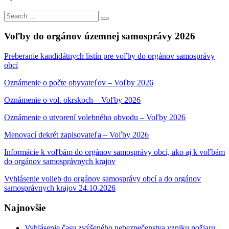
Search
Search
for:
Voľby do orgánov územnej samosprávy 2026
Preberanie kandidátnych listín pre voľby do orgánov samosprávy
obcí
Oznámenie o počte obyvateľov – Voľby 2026
Oznámenie o vol. okrskoch – Voľby 2026
Oznámenie o utvorení volebného obvodu – Voľby 2026
Menovací dekrét zapisovateľa – Voľby 2026
Informácie k voľbám do orgánov samosprávy obcí, ako aj k voľbám
do orgánov samosprávnych krajov
Vyhlásenie volieb do orgánov samosprávy obcí a do orgánov
samosprávnych krajov 24.10.2026
Najnovšie
Vyhlásenie času zvýšeného nebezpečenstva vzniku požiaru