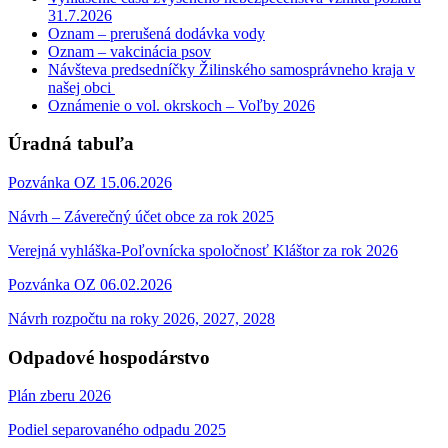
31.7.2026
Oznam – prerušená dodávka vody
Oznam – vakcinácia psov
Návšteva predsedníčky Žilinského samosprávneho kraja v
našej obci
Oznámenie o vol. okrskoch – Voľby 2026
Úradná tabuľa
Pozvánka OZ 15.06.2026
Návrh – Záverečný účet obce za rok 2025
Verejná vyhláška-Poľovnícka spoločnosť Kláštor za rok 2026
Pozvánka OZ 06.02.2026
Návrh rozpočtu na roky 2026, 2027, 2028
Odpadové hospodárstvo
Plán zberu 2026
Podiel separovaného odpadu 2025