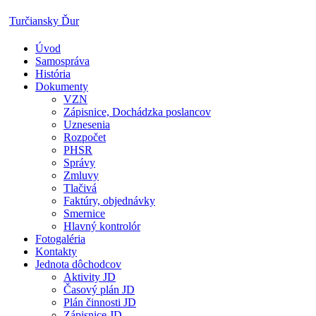
Skip
Turčiansky Ďur
to
content
Úvod
Oficiálne
Samospráva
stránky
História
obce
Dokumenty
Turčiansky
VZN
Ďur
Zápisnice, Dochádzka poslancov
Uznesenia
Rozpočet
PHSR
Správy
Zmluvy
Tlačivá
Faktúry, objednávky
Smernice
Hlavný kontrolór
Fotogaléria
Kontakty
Jednota dôchodcov
Aktivity JD
Časový plán JD
Plán činnosti JD
Zápisnice JD