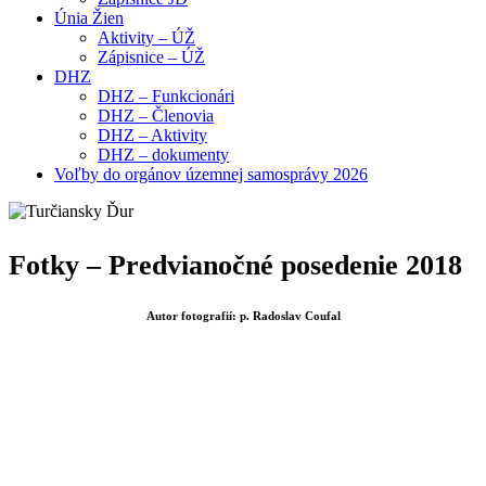
Únia Žien
Aktivity – ÚŽ
Zápisnice – ÚŽ
DHZ
DHZ – Funkcionári
DHZ – Členovia
DHZ – Aktivity
DHZ – dokumenty
Voľby do orgánov územnej samosprávy 2026
Fotky – Predvianočné posedenie 2018
Autor fotografií: p. Radoslav Coufal