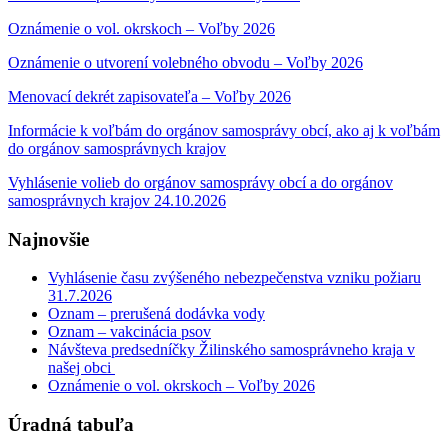
Oznámenie o vol. okrskoch – Voľby 2026
Oznámenie o utvorení volebného obvodu – Voľby 2026
Menovací dekrét zapisovateľa – Voľby 2026
Informácie k voľbám do orgánov samosprávy obcí, ako aj k voľbám
do orgánov samosprávnych krajov
Vyhlásenie volieb do orgánov samosprávy obcí a do orgánov
samosprávnych krajov 24.10.2026
Najnovšie
Vyhlásenie času zvýšeného nebezpečenstva vzniku požiaru
31.7.2026
Oznam – prerušená dodávka vody
Oznam – vakcinácia psov
Návšteva predsedníčky Žilinského samosprávneho kraja v
našej obci
Oznámenie o vol. okrskoch – Voľby 2026
Úradná tabuľa