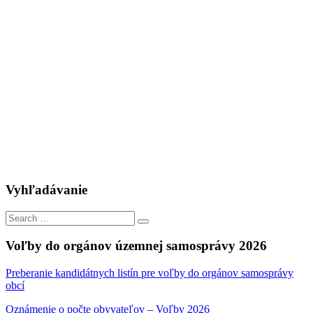
Vyhľadávanie
Search
Search
for:
Voľby do orgánov územnej samosprávy 2026
Preberanie kandidátnych listín pre voľby do orgánov samosprávy
obcí
Oznámenie o počte obyvateľov – Voľby 2026