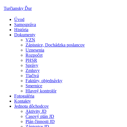
Skip
Turčiansky Ďur
to
content
Úvod
Oficiálne
Samospráva
stránky
História
obce
Dokumenty
Turčiansky
VZN
Ďur
Zápisnice, Dochádzka poslancov
Uznesenia
Rozpočet
PHSR
Správy
Zmluvy
Tlačivá
Faktúry, objednávky
Smernice
Hlavný kontrolór
Fotogaléria
Kontakty
Jednota dôchodcov
Aktivity JD
Časový plán JD
Plán činnosti JD
Zápisnice JD