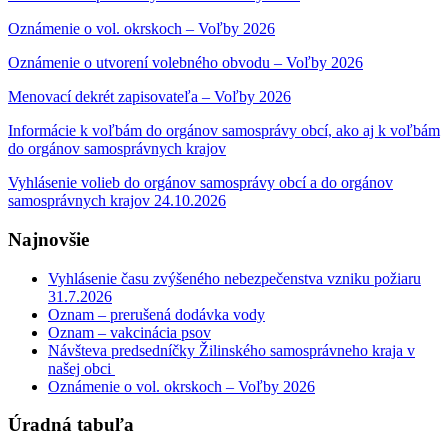
Oznámenie o vol. okrskoch – Voľby 2026
Oznámenie o utvorení volebného obvodu – Voľby 2026
Menovací dekrét zapisovateľa – Voľby 2026
Informácie k voľbám do orgánov samosprávy obcí, ako aj k voľbám
do orgánov samosprávnych krajov
Vyhlásenie volieb do orgánov samosprávy obcí a do orgánov
samosprávnych krajov 24.10.2026
Najnovšie
Vyhlásenie času zvýšeného nebezpečenstva vzniku požiaru
31.7.2026
Oznam – prerušená dodávka vody
Oznam – vakcinácia psov
Návšteva predsedníčky Žilinského samosprávneho kraja v
našej obci
Oznámenie o vol. okrskoch – Voľby 2026
Úradná tabuľa