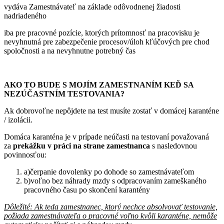
vydáva Zamestnávateľ na základe odôvodnenej žiadosti
nadriadeného
iba pre pracovné pozície, ktorých prítomnosť na pracovisku je
nevyhnutná pre zabezpečenie procesov/úloh kľúčových pre chod
spoločnosti a na nevyhnutne potrebný čas
AKO TO BUDE S MOJÍM ZAMESTNANÍM KEĎ SA
NEZÚČASTNÍM TESTOVANIA?
Ak dobrovoľne nepôjdete na test musíte zostať v domácej karanténe
/ izolácii.
Domáca karanténa je v prípade neúčasti na testovaní považovaná
za
prekážku v práci na strane zamestnanca
s nasledovnou
povinnosťou:
a)čerpanie dovolenky po dohode so zamestnávateľom
b)voľno bez náhrady mzdy s odpracovaním zameškaného
pracovného času po skončení karantény
Dôležité: Ak teda zamestnanec, ktorý nechce absolvovať testovanie,
požiada zamestnávateľa o pracovné voľno kvôli karanténe, nemôže