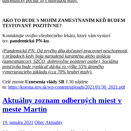
automaticky počítať aj s náhradou mzdy.
AKO TO BUDE S MOJÍM ZAMESTNANÍM KEĎ BUDEM
TESTOVANÝ POZITÍVNE?
Kontaktujte svojho všeobecného lekára, ktorý vám vystaví
tzv.
pandemickú PN-ku
.
(Pandemická PN: Od prvého dňa dočasnej pracovnej neschopnosti,
v prípadoch kedy bola nariadená karanténa alebo izolácia
(zamestnancovi, SZČO, dobrovoľne poistenej osobe), Sociálna
poisťovňa bude vyplácať dávku vo výške 55% denného
vymeriavacieho základu (cca 70% hrubej mzdy).
Celé znenie
Uznesenia vlády SR
č.30 nájdete
tu:
https://korona.gov.sk/wp-content/uploads/2021/01/30_2021.pdf
Aktuálny zoznam odberných miest v
meste Martin
19. januára 2021
Obec
Aktuality