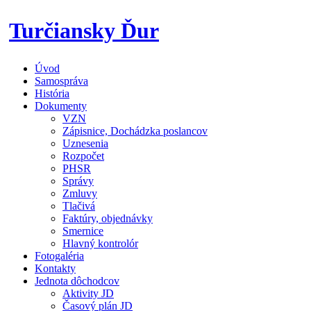
Skip
Turčiansky Ďur
to
content
Úvod
Oficiálne
Samospráva
stránky
História
obce
Dokumenty
Turčiansky
VZN
Ďur
Zápisnice, Dochádzka poslancov
Uznesenia
Rozpočet
PHSR
Správy
Zmluvy
Tlačivá
Faktúry, objednávky
Smernice
Hlavný kontrolór
Fotogaléria
Kontakty
Jednota dôchodcov
Aktivity JD
Časový plán JD