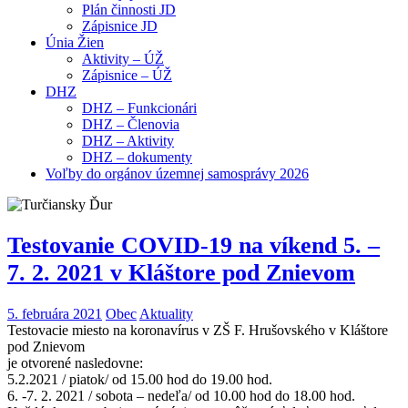
Plán činnosti JD
Zápisnice JD
Únia Žien
Aktivity – ÚŽ
Zápisnice – ÚŽ
DHZ
DHZ – Funkcionári
DHZ – Členovia
DHZ – Aktivity
DHZ – dokumenty
Voľby do orgánov územnej samosprávy 2026
Testovanie COVID-19 na víkend 5. –
7. 2. 2021 v Kláštore pod Znievom
5. februára 2021
Obec
Aktuality
Testovacie miesto na koronavírus v ZŠ F. Hrušovského v Kláštore
pod Znievom
je otvorené nasledovne:
5.2.2021 / piatok/ od 15.00 hod do 19.00 hod.
6. -7. 2. 2021 / sobota – nedeľa/ od 10.00 hod do 18.00 hod.