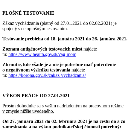
PLOŠNÉ TESTOVANIE
Zákaz vychádzania (platný od 27.01.2021 do 02.02.2021) je
spojený s celoplošným testovaním.
Testovanie prebieha od 18. januára 2021 do 26. januára 2021.
Zoznam antigénových testovacích miest
nájdete
tu:
https://www.health.gov.sk/?ag-mom
Zhrnutie, kde všade je a nie je potrebné mať potvrdenie
o negatívnom výsledku testovania
nájdete
tu:
https://korona.gov.sk/zakaz-vychadzania/
VÝKON PRÁCE OD 27.01.2021
Prosím dohodnite sa s vašim nadriadeným na pracovnom režime
v zmysle nižšie uvedeného.
Od 27. januára 2021 do 02. februára 2021 je na cestu do a zo
zamestnania
a na výkon podnikateľskej činnosti potrebný: