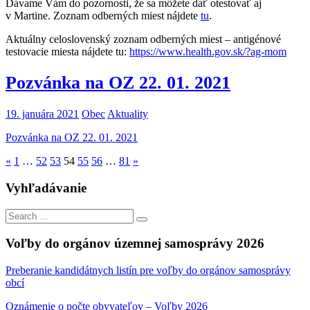
D
ávame Vám do pozornosti, že sa môžete dať otestovať aj
v Martine. Zoznam odberných miest nájdete
tu
.
Aktuálny celoslovenský zoznam odberných miest – antigénové
testovacie miesta nájdete tu:
https://www.health.gov.sk/?ag-mom
Pozvánka na OZ 22. 01. 2021
19. januára 2021
Obec
Aktuality
Pozvánka na OZ 22. 01. 2021
Stránkovanie
Previous
Next
«
1
…
52
53
54
55
56
…
81
»
Posts
Posts
príspevkov
Vyhľadávanie
Search
Search
for:
Voľby do orgánov územnej samosprávy 2026
Preberanie kandidátnych listín pre voľby do orgánov samosprávy
obcí
Oznámenie o počte obyvateľov – Voľby 2026