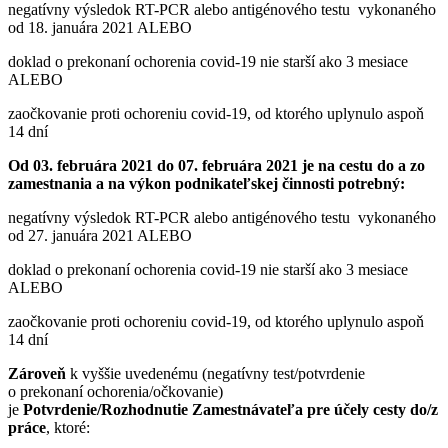
negatívny výsledok RT-PCR alebo antigénového testu vykonaného
od 18. januára 2021 ALEBO
doklad o prekonaní ochorenia covid-19 nie starší ako 3 mesiace
ALEBO
zaočkovanie proti ochoreniu covid-19, od ktorého uplynulo aspoň
14 dní
Od 03. februára 2021 do 07. februára 2021 je na cestu do a zo
zamestnania a na výkon podnikateľskej činnosti potrebný:
negatívny výsledok RT-PCR alebo antigénového testu vykonaného
od 27. januára 2021 ALEBO
doklad o prekonaní ochorenia covid-19 nie starší ako 3 mesiace
ALEBO
zaočkovanie proti ochoreniu covid-19, od ktorého uplynulo aspoň
14 dní
Zároveň
k vyššie uvedenému (negatívny test/potvrdenie
o prekonaní ochorenia/očkovanie)
je
Potvrdenie/Rozhodnutie Zamestnávateľa pre účely cesty do/z
práce
, ktoré: