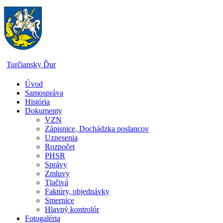
Skip
to
content
Turčiansky Ďur
Úvod
Oficiálne
Samospráva
stránky
História
obce
Dokumenty
Turčiansky
VZN
Ďur
Zápisnice, Dochádzka poslancov
Uznesenia
Rozpočet
PHSR
Správy
Zmluvy
Tlačivá
Faktúry, objednávky
Smernice
Hlavný kontrolór
Fotogaléria