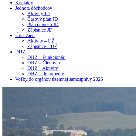
Kontakty
Jednota dôchodcov
Aktivity JD
Časový plán JD
Plán činnosti JD
Zápisnice JD
Únia Žien
Aktivity – ÚŽ
Zápisnice – ÚŽ
DHZ
DHZ – Funkcionári
DHZ – Členovia
DHZ – Aktivity
DHZ – dokumenty
Voľby do orgánov územnej samosprávy 2026