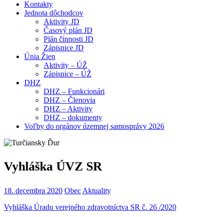
Kontakty
Jednota dôchodcov
Aktivity JD
Časový plán JD
Plán činnosti JD
Zápisnice JD
Únia Žien
Aktivity – ÚŽ
Zápisnice – ÚŽ
DHZ
DHZ – Funkcionári
DHZ – Členovia
DHZ – Aktivity
DHZ – dokumenty
Voľby do orgánov územnej samosprávy 2026
Vyhláška ÚVZ SR
18. decembra 2020
Obec
Aktuality
Vyhláška Úradu verejného zdravotníctva SR č. 26 /2020