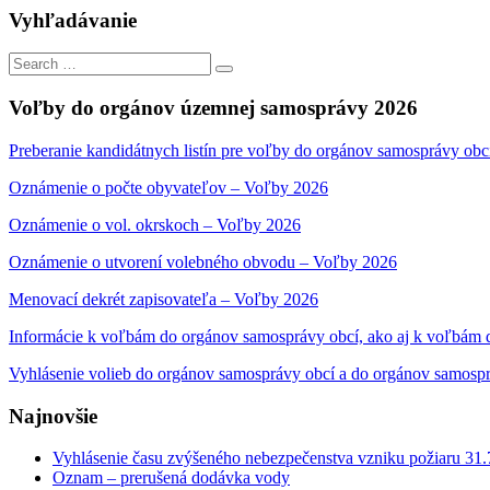
Vyhľadávanie
Search
Search
for:
Voľby do orgánov územnej samosprávy 2026
Preberanie kandidátnych listín pre voľby do orgánov samosprávy obc
Oznámenie o počte obyvateľov – Voľby 2026
Oznámenie o vol. okrskoch – Voľby 2026
Oznámenie o utvorení volebného obvodu – Voľby 2026
Menovací dekrét zapisovateľa – Voľby 2026
Informácie k voľbám do orgánov samosprávy obcí, ako aj k voľbám
Vyhlásenie volieb do orgánov samosprávy obcí a do orgánov samosp
Najnovšie
Vyhlásenie času zvýšeného nebezpečenstva vzniku požiaru 31
Oznam – prerušená dodávka vody