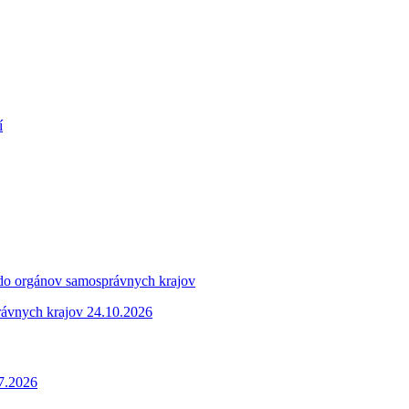
í
 do orgánov samosprávnych krajov
rávnych krajov 24.10.2026
.7.2026