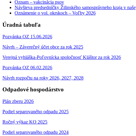
Oznam – vakcinácia psov
Návšteva predsedníčky Žilinského samosprávneho kraja v naše
Oznámenie o vol. okrskoch – Voľby 2026
Úradná tabuľa
Pozvánka OZ 15.06.2026
Návrh – Záverečný účet obce za rok 2025
Verejná vyhláška-Poľovnícka spoločnosť Kláštor za rok 2026
Pozvánka OZ 06.02.2026
Návrh rozpočtu na roky 2026, 2027, 2028
Odpadové hospodárstvo
Plán zberu 2026
Podiel separovaného odpadu 2025
Ročný výkaz KO 2025
Podiel separovaného odpadu 2024