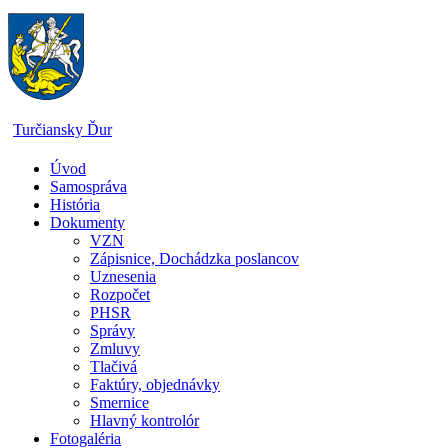
Skip
to
content
Turčiansky Ďur
Úvod
Oficiálne
Samospráva
stránky
História
obce
Dokumenty
Turčiansky
VZN
Ďur
Zápisnice, Dochádzka poslancov
Uznesenia
Rozpočet
PHSR
Správy
Zmluvy
Tlačivá
Faktúry, objednávky
Smernice
Hlavný kontrolór
Fotogaléria