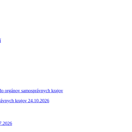
í
 do orgánov samosprávnych krajov
rávnych krajov 24.10.2026
.7.2026