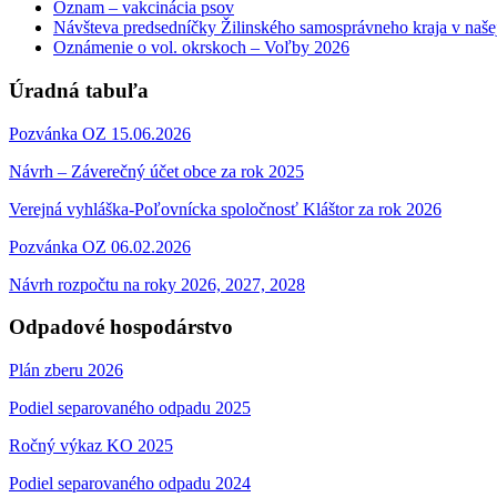
Oznam – vakcinácia psov
Návšteva predsedníčky Žilinského samosprávneho kraja v naše
Oznámenie o vol. okrskoch – Voľby 2026
Úradná tabuľa
Pozvánka OZ 15.06.2026
Návrh – Záverečný účet obce za rok 2025
Verejná vyhláška-Poľovnícka spoločnosť Kláštor za rok 2026
Pozvánka OZ 06.02.2026
Návrh rozpočtu na roky 2026, 2027, 2028
Odpadové hospodárstvo
Plán zberu 2026
Podiel separovaného odpadu 2025
Ročný výkaz KO 2025
Podiel separovaného odpadu 2024