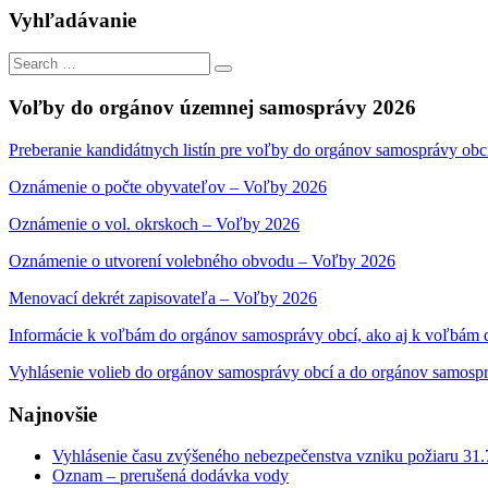
Vyhľadávanie
Search
Search
for:
Voľby do orgánov územnej samosprávy 2026
Preberanie kandidátnych listín pre voľby do orgánov samosprávy obc
Oznámenie o počte obyvateľov – Voľby 2026
Oznámenie o vol. okrskoch – Voľby 2026
Oznámenie o utvorení volebného obvodu – Voľby 2026
Menovací dekrét zapisovateľa – Voľby 2026
Informácie k voľbám do orgánov samosprávy obcí, ako aj k voľbám
Vyhlásenie volieb do orgánov samosprávy obcí a do orgánov samosp
Najnovšie
Vyhlásenie času zvýšeného nebezpečenstva vzniku požiaru 31
Oznam – prerušená dodávka vody