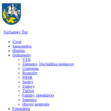
Skip
to
content
Turčiansky Ďur
Úvod
Oficiálne
Samospráva
stránky
História
obce
Dokumenty
Turčiansky
VZN
Ďur
Zápisnice, Dochádzka poslancov
Uznesenia
Rozpočet
PHSR
Správy
Zmluvy
Tlačivá
Faktúry, objednávky
Smernice
Hlavný kontrolór
Fotogaléria