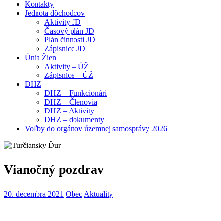
Kontakty
Jednota dôchodcov
Aktivity JD
Časový plán JD
Plán činnosti JD
Zápisnice JD
Únia Žien
Aktivity – ÚŽ
Zápisnice – ÚŽ
DHZ
DHZ – Funkcionári
DHZ – Členovia
DHZ – Aktivity
DHZ – dokumenty
Voľby do orgánov územnej samosprávy 2026
Vianočný pozdrav
20. decembra 2021
Obec
Aktuality