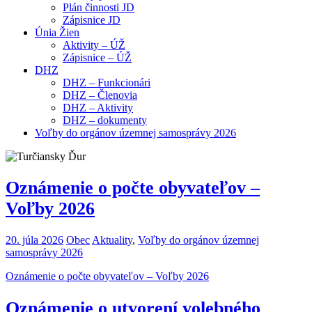
Plán činnosti JD
Zápisnice JD
Únia Žien
Aktivity – ÚŽ
Zápisnice – ÚŽ
DHZ
DHZ – Funkcionári
DHZ – Členovia
DHZ – Aktivity
DHZ – dokumenty
Voľby do orgánov územnej samosprávy 2026
Oznámenie o počte obyvateľov –
Voľby 2026
20. júla 2026
Obec
Aktuality
,
Voľby do orgánov územnej
samosprávy 2026
Oznámenie o počte obyvateľov – Voľby 2026
Oznámenie o utvorení volebného