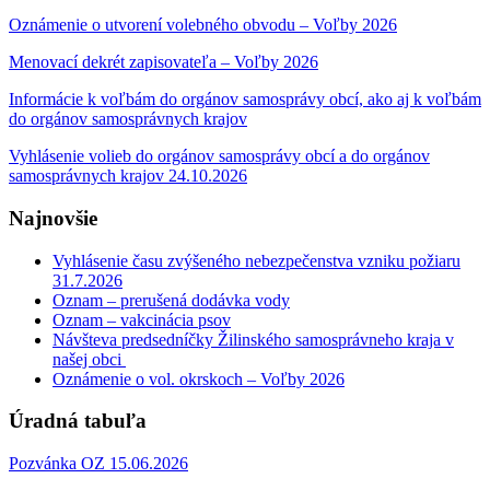
Oznámenie o utvorení volebného obvodu – Voľby 2026
Menovací dekrét zapisovateľa – Voľby 2026
Informácie k voľbám do orgánov samosprávy obcí, ako aj k voľbám
do orgánov samosprávnych krajov
Vyhlásenie volieb do orgánov samosprávy obcí a do orgánov
samosprávnych krajov 24.10.2026
Najnovšie
Vyhlásenie času zvýšeného nebezpečenstva vzniku požiaru
31.7.2026
Oznam – prerušená dodávka vody
Oznam – vakcinácia psov
Návšteva predsedníčky Žilinského samosprávneho kraja v
našej obci
Oznámenie o vol. okrskoch – Voľby 2026
Úradná tabuľa
Pozvánka OZ 15.06.2026