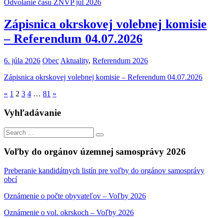
Odvolanie času ZNVP júl 2026
Zápisnica okrskovej volebnej komisie
– Referendum 04.07.2026
6. júla 2026
Obec
Aktuality
,
Referendum 2026
Zápisnica okrskovej volebnej komisie – Referendum 04.07.2026
Stránkovanie
Previous
Next
«
1
2
3
4
…
81
»
Posts
Posts
príspevkov
Vyhľadávanie
Search
Search
for:
Voľby do orgánov územnej samosprávy 2026
Preberanie kandidátnych listín pre voľby do orgánov samosprávy
obcí
Oznámenie o počte obyvateľov – Voľby 2026
Oznámenie o vol. okrskoch – Voľby 2026