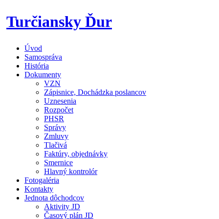
Skip
Turčiansky Ďur
to
content
Úvod
Oficiálne
Samospráva
stránky
História
obce
Dokumenty
Turčiansky
VZN
Ďur
Zápisnice, Dochádzka poslancov
Uznesenia
Rozpočet
PHSR
Správy
Zmluvy
Tlačivá
Faktúry, objednávky
Smernice
Hlavný kontrolór
Fotogaléria
Kontakty
Jednota dôchodcov
Aktivity JD
Časový plán JD