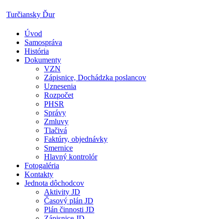
Skip
Turčiansky Ďur
to
content
Úvod
Oficiálne
Samospráva
stránky
História
obce
Dokumenty
Turčiansky
VZN
Ďur
Zápisnice, Dochádzka poslancov
Uznesenia
Rozpočet
PHSR
Správy
Zmluvy
Tlačivá
Faktúry, objednávky
Smernice
Hlavný kontrolór
Fotogaléria
Kontakty
Jednota dôchodcov
Aktivity JD
Časový plán JD
Plán činnosti JD
Zápisnice JD