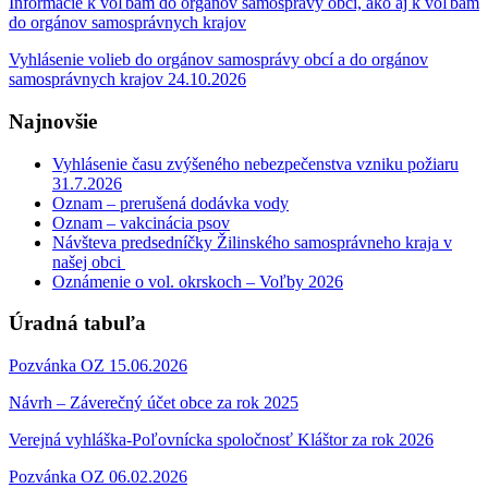
Informácie k voľbám do orgánov samosprávy obcí, ako aj k voľbám
do orgánov samosprávnych krajov
Vyhlásenie volieb do orgánov samosprávy obcí a do orgánov
samosprávnych krajov 24.10.2026
Najnovšie
Vyhlásenie času zvýšeného nebezpečenstva vzniku požiaru
31.7.2026
Oznam – prerušená dodávka vody
Oznam – vakcinácia psov
Návšteva predsedníčky Žilinského samosprávneho kraja v
našej obci
Oznámenie o vol. okrskoch – Voľby 2026
Úradná tabuľa
Pozvánka OZ 15.06.2026
Návrh – Záverečný účet obce za rok 2025
Verejná vyhláška-Poľovnícka spoločnosť Kláštor za rok 2026
Pozvánka OZ 06.02.2026