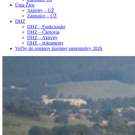
Únia Žien
Aktivity – ÚŽ
Zápisnice – ÚŽ
DHZ
DHZ – Funkcionári
DHZ – Členovia
DHZ – Aktivity
DHZ – dokumenty
Voľby do orgánov územnej samosprávy 2026