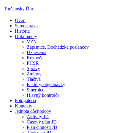
Skip
Turčiansky Ďur
to
content
Úvod
Oficiálne
Samospráva
stránky
História
obce
Dokumenty
Turčiansky
VZN
Ďur
Zápisnice, Dochádzka poslancov
Uznesenia
Rozpočet
PHSR
Správy
Zmluvy
Tlačivá
Faktúry, objednávky
Smernice
Hlavný kontrolór
Fotogaléria
Kontakty
Jednota dôchodcov
Aktivity JD
Časový plán JD
Plán činnosti JD
Zápisnice JD