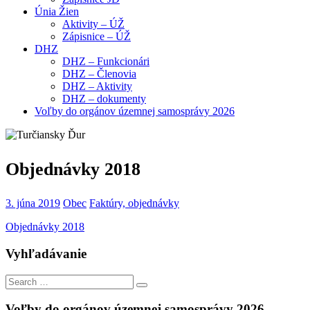
Únia Žien
Aktivity – ÚŽ
Zápisnice – ÚŽ
DHZ
DHZ – Funkcionári
DHZ – Členovia
DHZ – Aktivity
DHZ – dokumenty
Voľby do orgánov územnej samosprávy 2026
Objednávky 2018
3. júna 2019
Obec
Faktúry, objednávky
Objednávky 2018
Vyhľadávanie
Search
Search
for:
Voľby do orgánov územnej samosprávy 2026