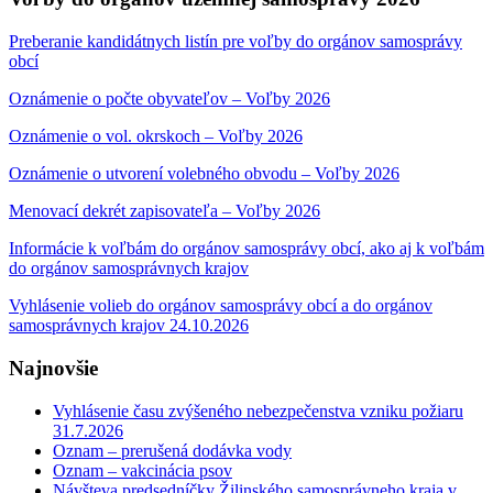
Preberanie kandidátnych listín pre voľby do orgánov samosprávy
obcí
Oznámenie o počte obyvateľov – Voľby 2026
Oznámenie o vol. okrskoch – Voľby 2026
Oznámenie o utvorení volebného obvodu – Voľby 2026
Menovací dekrét zapisovateľa – Voľby 2026
Informácie k voľbám do orgánov samosprávy obcí, ako aj k voľbám
do orgánov samosprávnych krajov
Vyhlásenie volieb do orgánov samosprávy obcí a do orgánov
samosprávnych krajov 24.10.2026
Najnovšie
Vyhlásenie času zvýšeného nebezpečenstva vzniku požiaru
31.7.2026
Oznam – prerušená dodávka vody
Oznam – vakcinácia psov
Návšteva predsedníčky Žilinského samosprávneho kraja v