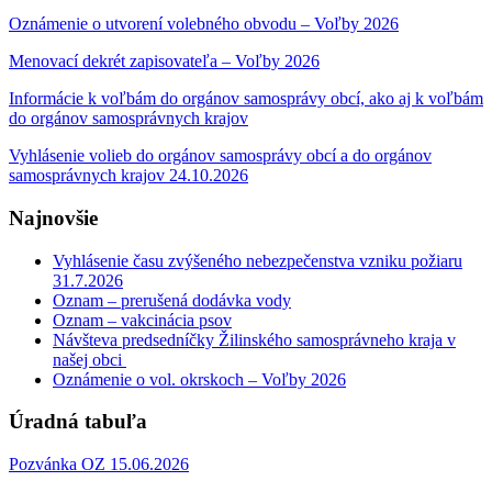
Oznámenie o utvorení volebného obvodu – Voľby 2026
Menovací dekrét zapisovateľa – Voľby 2026
Informácie k voľbám do orgánov samosprávy obcí, ako aj k voľbám
do orgánov samosprávnych krajov
Vyhlásenie volieb do orgánov samosprávy obcí a do orgánov
samosprávnych krajov 24.10.2026
Najnovšie
Vyhlásenie času zvýšeného nebezpečenstva vzniku požiaru
31.7.2026
Oznam – prerušená dodávka vody
Oznam – vakcinácia psov
Návšteva predsedníčky Žilinského samosprávneho kraja v
našej obci
Oznámenie o vol. okrskoch – Voľby 2026
Úradná tabuľa
Pozvánka OZ 15.06.2026