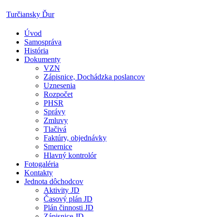
Skip
Turčiansky Ďur
to
content
Úvod
Oficiálne
Samospráva
stránky
História
obce
Dokumenty
Turčiansky
VZN
Ďur
Zápisnice, Dochádzka poslancov
Uznesenia
Rozpočet
PHSR
Správy
Zmluvy
Tlačivá
Faktúry, objednávky
Smernice
Hlavný kontrolór
Fotogaléria
Kontakty
Jednota dôchodcov
Aktivity JD
Časový plán JD
Plán činnosti JD
Zápisnice JD