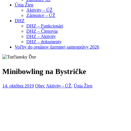
Únia Žien
Aktivity – ÚŽ
Zápisnice – ÚŽ
DHZ
DHZ – Funkcionári
DHZ – Členovia
DHZ – Aktivity
DHZ – dokumenty
Voľby do orgánov územnej samosprávy 2026
Minibowling na Bystričke
14. októbra 2019
Obec
Aktivity - ÚŽ
,
Únia Žien