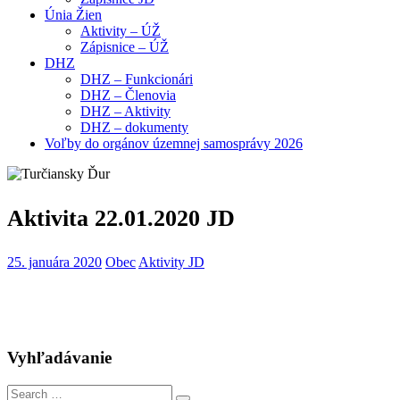
Únia Žien
Aktivity – ÚŽ
Zápisnice – ÚŽ
DHZ
DHZ – Funkcionári
DHZ – Členovia
DHZ – Aktivity
DHZ – dokumenty
Voľby do orgánov územnej samosprávy 2026
Aktivita 22.01.2020 JD
25. januára 2020
Obec
Aktivity JD
Vyhľadávanie
Search