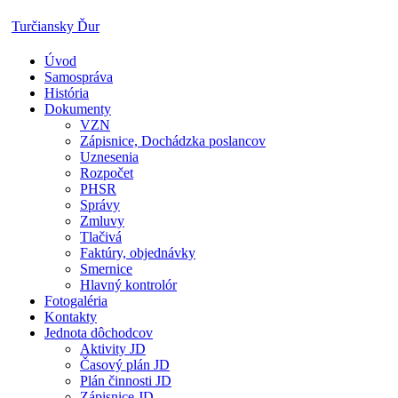
Skip
Turčiansky Ďur
to
content
Úvod
Oficiálne
Samospráva
stránky
História
obce
Dokumenty
Turčiansky
VZN
Ďur
Zápisnice, Dochádzka poslancov
Uznesenia
Rozpočet
PHSR
Správy
Zmluvy
Tlačivá
Faktúry, objednávky
Smernice
Hlavný kontrolór
Fotogaléria
Kontakty
Jednota dôchodcov
Aktivity JD
Časový plán JD
Plán činnosti JD
Zápisnice JD