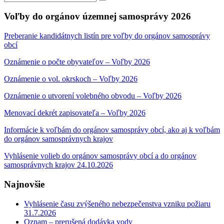
Search
for:
Voľby do orgánov územnej samosprávy 2026
Preberanie kandidátnych listín pre voľby do orgánov samosprávy
obcí
Oznámenie o počte obyvateľov – Voľby 2026
Oznámenie o vol. okrskoch – Voľby 2026
Oznámenie o utvorení volebného obvodu – Voľby 2026
Menovací dekrét zapisovateľa – Voľby 2026
Informácie k voľbám do orgánov samosprávy obcí, ako aj k voľbám
do orgánov samosprávnych krajov
Vyhlásenie volieb do orgánov samosprávy obcí a do orgánov
samosprávnych krajov 24.10.2026
Najnovšie
Vyhlásenie času zvýšeného nebezpečenstva vzniku požiaru
31.7.2026
Oznam – prerušená dodávka vody