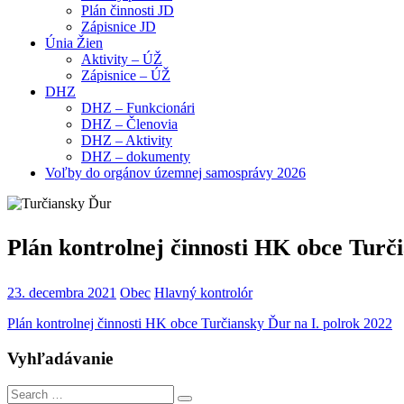
Plán činnosti JD
Zápisnice JD
Únia Žien
Aktivity – ÚŽ
Zápisnice – ÚŽ
DHZ
DHZ – Funkcionári
DHZ – Členovia
DHZ – Aktivity
DHZ – dokumenty
Voľby do orgánov územnej samosprávy 2026
Plán kontrolnej činnosti HK obce Turč
23. decembra 2021
Obec
Hlavný kontrolór
Plán kontrolnej činnosti HK obce Turčiansky Ďur na I. polrok 2022
Vyhľadávanie
Search