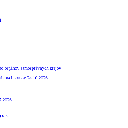
í
 do orgánov samosprávnych krajov
rávnych krajov 24.10.2026
.7.2026
j obci