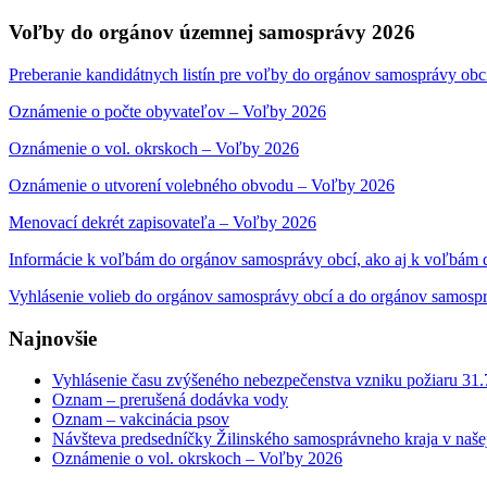
Search
for:
Voľby do orgánov územnej samosprávy 2026
Preberanie kandidátnych listín pre voľby do orgánov samosprávy obc
Oznámenie o počte obyvateľov – Voľby 2026
Oznámenie o vol. okrskoch – Voľby 2026
Oznámenie o utvorení volebného obvodu – Voľby 2026
Menovací dekrét zapisovateľa – Voľby 2026
Informácie k voľbám do orgánov samosprávy obcí, ako aj k voľbám
Vyhlásenie volieb do orgánov samosprávy obcí a do orgánov samosp
Najnovšie
Vyhlásenie času zvýšeného nebezpečenstva vzniku požiaru 31
Oznam – prerušená dodávka vody
Oznam – vakcinácia psov
Návšteva predsedníčky Žilinského samosprávneho kraja v naše
Oznámenie o vol. okrskoch – Voľby 2026