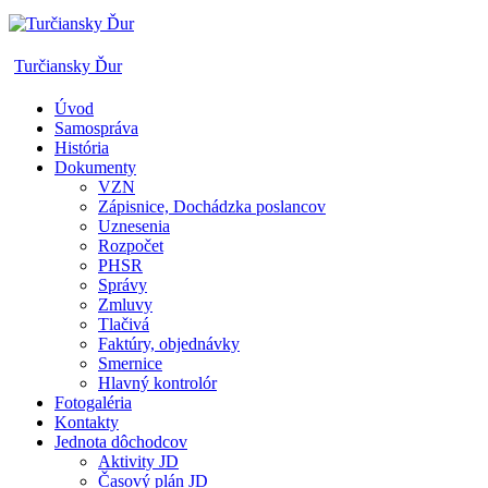
Skip
to
content
Turčiansky Ďur
Úvod
Oficiálne
Samospráva
stránky
História
obce
Dokumenty
Turčiansky
VZN
Ďur
Zápisnice, Dochádzka poslancov
Uznesenia
Rozpočet
PHSR
Správy
Zmluvy
Tlačivá
Faktúry, objednávky
Smernice
Hlavný kontrolór
Fotogaléria
Kontakty
Jednota dôchodcov
Aktivity JD
Časový plán JD