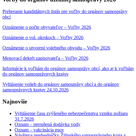
Preberanie kandidátnych listín pre voľby do orgánov samosprávy
obcí
Oznámenie o počte obyvateľov – Voľby 2026
Oznámenie o vol. okrskoch – Voľby 2026
Oznámenie o utvorení volebného obvodu – Voľby 2026
Menovací dekrét zapisovateľa – Voľby 2026
Informácie k voľbám do orgánov samosprávy obcí, ako aj k voľbám
do orgánov samosprávnych krajov
Vyhlásenie volieb do orgánov samosprávy obcí a do orgánov
samosprávnych krajov 24.10.2026
Najnovšie
Vyhlásenie času zvýšeného nebezpečenstva vzniku požiaru
31.7.2026
Oznam – prerušená dodávka vody
Oznam – vakcinácia psov
Návšteva predsedníčky Žilinského samosprávneho kraja v