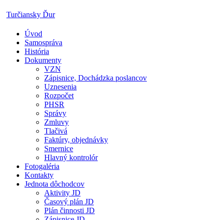
Skip
Turčiansky Ďur
to
content
Úvod
Oficiálne
Samospráva
stránky
História
obce
Dokumenty
Turčiansky
VZN
Ďur
Zápisnice, Dochádzka poslancov
Uznesenia
Rozpočet
PHSR
Správy
Zmluvy
Tlačivá
Faktúry, objednávky
Smernice
Hlavný kontrolór
Fotogaléria
Kontakty
Jednota dôchodcov
Aktivity JD
Časový plán JD
Plán činnosti JD
Zápisnice JD