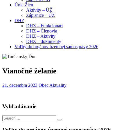
Únia Žien
Aktivity – ÚŽ
Zápisnice – ÚŽ
DHZ
DHZ – Funkcionári
DHZ – Členovia
DHZ – Aktivity
DHZ – dokumenty
Voľby do orgánov územnej samosprávy 2026
Vianočné želanie
21. decembra 2023
Obec
Aktuality
Vyhľadávanie
Search
Search
for:
Voľby do orgánov územnej samosprávy 2026