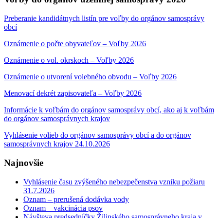
Preberanie kandidátnych listín pre voľby do orgánov samosprávy
obcí
Oznámenie o počte obyvateľov – Voľby 2026
Oznámenie o vol. okrskoch – Voľby 2026
Oznámenie o utvorení volebného obvodu – Voľby 2026
Menovací dekrét zapisovateľa – Voľby 2026
Informácie k voľbám do orgánov samosprávy obcí, ako aj k voľbám
do orgánov samosprávnych krajov
Vyhlásenie volieb do orgánov samosprávy obcí a do orgánov
samosprávnych krajov 24.10.2026
Najnovšie
Vyhlásenie času zvýšeného nebezpečenstva vzniku požiaru
31.7.2026
Oznam – prerušená dodávka vody
Oznam – vakcinácia psov
Návšteva predsedníčky Žilinského samosprávneho kraja v