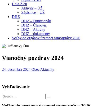
Únia Žien
Aktivity – ÚŽ
Zápisnice – ÚŽ
DHZ
DHZ – Funkcionári
DHZ – Členovia
DHZ – Aktivity
DHZ – dokumenty
Voľby do orgánov územnej samosprávy 2026
Vianočný pozdrav 2024
24. decembra 2024
Obec
Aktuality
Vyhľadávanie
Search
Search
for:
Voľby do orgánov územnej samosprávy 2026