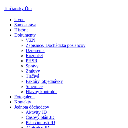
Skip
Turčiansky Ďur
to
content
Úvod
Oficiálne
Samospráva
stránky
História
obce
Dokumenty
Turčiansky
VZN
Ďur
Zápisnice, Dochádzka poslancov
Uznesenia
Rozpočet
PHSR
Správy
Zmluvy
Tlačivá
Faktúry, objednávky
Smernice
Hlavný kontrolór
Fotogaléria
Kontakty
Jednota dôchodcov
Aktivity JD
Časový plán JD
Plán činnosti JD
Zápisnice JD