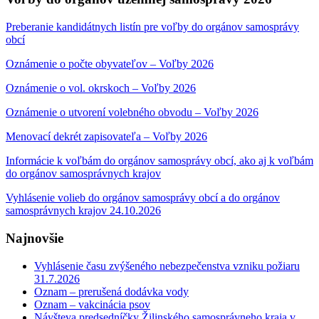
Preberanie kandidátnych listín pre voľby do orgánov samosprávy
obcí
Oznámenie o počte obyvateľov – Voľby 2026
Oznámenie o vol. okrskoch – Voľby 2026
Oznámenie o utvorení volebného obvodu – Voľby 2026
Menovací dekrét zapisovateľa – Voľby 2026
Informácie k voľbám do orgánov samosprávy obcí, ako aj k voľbám
do orgánov samosprávnych krajov
Vyhlásenie volieb do orgánov samosprávy obcí a do orgánov
samosprávnych krajov 24.10.2026
Najnovšie
Vyhlásenie času zvýšeného nebezpečenstva vzniku požiaru
31.7.2026
Oznam – prerušená dodávka vody
Oznam – vakcinácia psov
Návšteva predsedníčky Žilinského samosprávneho kraja v