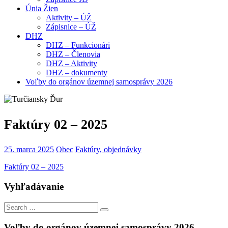
Únia Žien
Aktivity – ÚŽ
Zápisnice – ÚŽ
DHZ
DHZ – Funkcionári
DHZ – Členovia
DHZ – Aktivity
DHZ – dokumenty
Voľby do orgánov územnej samosprávy 2026
Faktúry 02 – 2025
25. marca 2025
Obec
Faktúry, objednávky
Faktúry 02 – 2025
Vyhľadávanie
Search
Search
for:
Voľby do orgánov územnej samosprávy 2026