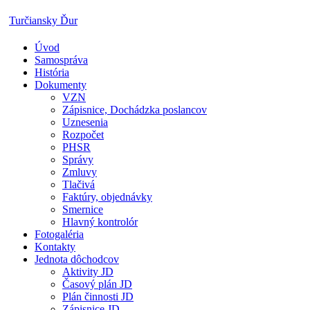
Skip
Turčiansky Ďur
to
content
Úvod
Oficiálne
Samospráva
stránky
História
obce
Dokumenty
Turčiansky
VZN
Ďur
Zápisnice, Dochádzka poslancov
Uznesenia
Rozpočet
PHSR
Správy
Zmluvy
Tlačivá
Faktúry, objednávky
Smernice
Hlavný kontrolór
Fotogaléria
Kontakty
Jednota dôchodcov
Aktivity JD
Časový plán JD
Plán činnosti JD
Zápisnice JD