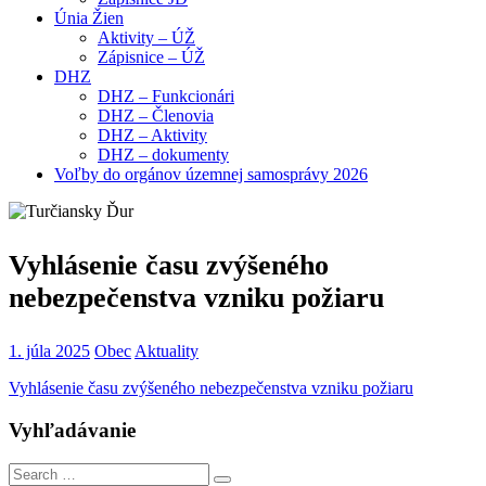
Únia Žien
Aktivity – ÚŽ
Zápisnice – ÚŽ
DHZ
DHZ – Funkcionári
DHZ – Členovia
DHZ – Aktivity
DHZ – dokumenty
Voľby do orgánov územnej samosprávy 2026
Vyhlásenie času zvýšeného
nebezpečenstva vzniku požiaru
1. júla 2025
Obec
Aktuality
Vyhlásenie času zvýšeného nebezpečenstva vzniku požiaru
Vyhľadávanie
Search