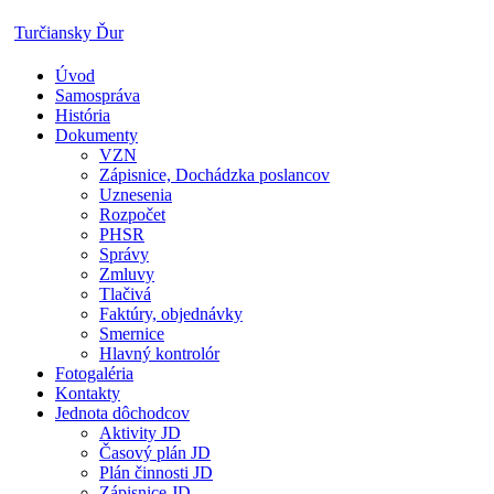
Skip
Turčiansky Ďur
to
content
Úvod
Oficiálne
Samospráva
stránky
História
obce
Dokumenty
Turčiansky
VZN
Ďur
Zápisnice, Dochádzka poslancov
Uznesenia
Rozpočet
PHSR
Správy
Zmluvy
Tlačivá
Faktúry, objednávky
Smernice
Hlavný kontrolór
Fotogaléria
Kontakty
Jednota dôchodcov
Aktivity JD
Časový plán JD
Plán činnosti JD
Zápisnice JD