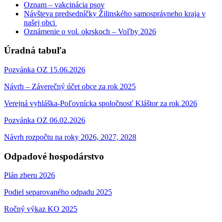
Oznam – vakcinácia psov
Návšteva predsedníčky Žilinského samosprávneho kraja v
našej obci
Oznámenie o vol. okrskoch – Voľby 2026
Úradná tabuľa
Pozvánka OZ 15.06.2026
Návrh – Záverečný účet obce za rok 2025
Verejná vyhláška-Poľovnícka spoločnosť Kláštor za rok 2026
Pozvánka OZ 06.02.2026
Návrh rozpočtu na roky 2026, 2027, 2028
Odpadové hospodárstvo
Plán zberu 2026
Podiel separovaného odpadu 2025
Ročný výkaz KO 2025