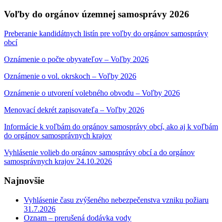
Search
for:
Voľby do orgánov územnej samosprávy 2026
Preberanie kandidátnych listín pre voľby do orgánov samosprávy
obcí
Oznámenie o počte obyvateľov – Voľby 2026
Oznámenie o vol. okrskoch – Voľby 2026
Oznámenie o utvorení volebného obvodu – Voľby 2026
Menovací dekrét zapisovateľa – Voľby 2026
Informácie k voľbám do orgánov samosprávy obcí, ako aj k voľbám
do orgánov samosprávnych krajov
Vyhlásenie volieb do orgánov samosprávy obcí a do orgánov
samosprávnych krajov 24.10.2026
Najnovšie
Vyhlásenie času zvýšeného nebezpečenstva vzniku požiaru
31.7.2026
Oznam – prerušená dodávka vody