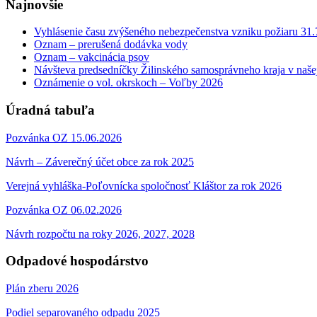
Najnovšie
Vyhlásenie času zvýšeného nebezpečenstva vzniku požiaru 31
Oznam – prerušená dodávka vody
Oznam – vakcinácia psov
Návšteva predsedníčky Žilinského samosprávneho kraja v naše
Oznámenie o vol. okrskoch – Voľby 2026
Úradná tabuľa
Pozvánka OZ 15.06.2026
Návrh – Záverečný účet obce za rok 2025
Verejná vyhláška-Poľovnícka spoločnosť Kláštor za rok 2026
Pozvánka OZ 06.02.2026
Návrh rozpočtu na roky 2026, 2027, 2028
Odpadové hospodárstvo
Plán zberu 2026
Podiel separovaného odpadu 2025