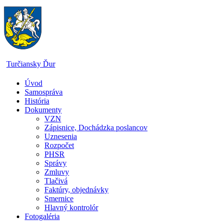
Skip
to
content
Turčiansky Ďur
Úvod
Oficiálne
Samospráva
stránky
História
obce
Dokumenty
Turčiansky
VZN
Ďur
Zápisnice, Dochádzka poslancov
Uznesenia
Rozpočet
PHSR
Správy
Zmluvy
Tlačivá
Faktúry, objednávky
Smernice
Hlavný kontrolór
Fotogaléria