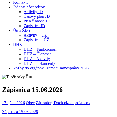
Kontakty
Jednota dôchodcov
Aktivity JD
Časový plán JD
Plán činnosti JD
Zápisnice JD
Únia Žien
Aktivity – ÚŽ
Zápisnice – ÚŽ
DHZ
DHZ – Funkcionári
DHZ – Členovia
DHZ – Aktivity
DHZ – dokumenty
Voľby do orgánov územnej samosprávy 2026
Zápisnica 15.06.2026
17. júna 2026
Obec
Zápisnice, Dochádzka poslancov
Zápisnica 15.06.2026