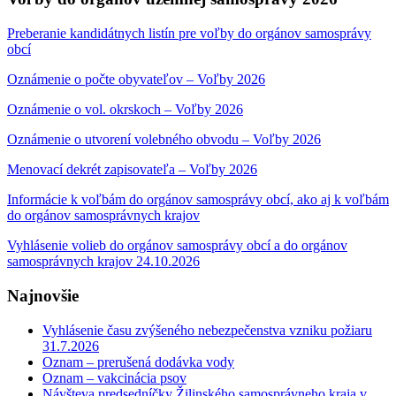
Preberanie kandidátnych listín pre voľby do orgánov samosprávy
obcí
Oznámenie o počte obyvateľov – Voľby 2026
Oznámenie o vol. okrskoch – Voľby 2026
Oznámenie o utvorení volebného obvodu – Voľby 2026
Menovací dekrét zapisovateľa – Voľby 2026
Informácie k voľbám do orgánov samosprávy obcí, ako aj k voľbám
do orgánov samosprávnych krajov
Vyhlásenie volieb do orgánov samosprávy obcí a do orgánov
samosprávnych krajov 24.10.2026
Najnovšie
Vyhlásenie času zvýšeného nebezpečenstva vzniku požiaru
31.7.2026
Oznam – prerušená dodávka vody
Oznam – vakcinácia psov
Návšteva predsedníčky Žilinského samosprávneho kraja v