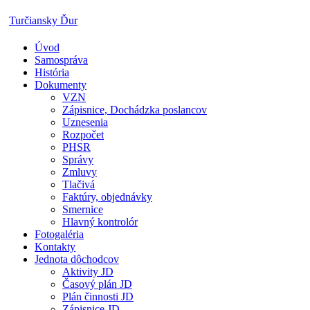
Skip
Turčiansky Ďur
to
content
Úvod
Oficiálne
Samospráva
stránky
História
obce
Dokumenty
Turčiansky
VZN
Ďur
Zápisnice, Dochádzka poslancov
Uznesenia
Rozpočet
PHSR
Správy
Zmluvy
Tlačivá
Faktúry, objednávky
Smernice
Hlavný kontrolór
Fotogaléria
Kontakty
Jednota dôchodcov
Aktivity JD
Časový plán JD
Plán činnosti JD
Zápisnice JD