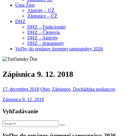
Únia Žien
Aktivity – ÚŽ
Zápisnice – ÚŽ
DHZ
DHZ – Funkcionári
DHZ – Členovia
DHZ – Aktivity
DHZ – dokumenty
Voľby do orgánov územnej samosprávy 2026
Zápisnica 9. 12. 2018
17. decembra 2018
Obec
Zápisnice, Dochádzka poslancov
Zápisnica 9. 12. 2018
Vyhľadávanie
Search
Search
for:
Voľby do orgánov územnej samosprávy 2026