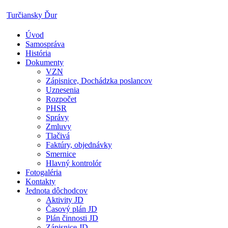
Skip
Turčiansky Ďur
to
content
Úvod
Oficiálne
Samospráva
stránky
História
obce
Dokumenty
Turčiansky
VZN
Ďur
Zápisnice, Dochádzka poslancov
Uznesenia
Rozpočet
PHSR
Správy
Zmluvy
Tlačivá
Faktúry, objednávky
Smernice
Hlavný kontrolór
Fotogaléria
Kontakty
Jednota dôchodcov
Aktivity JD
Časový plán JD
Plán činnosti JD
Zápisnice JD