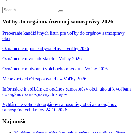
Search
Search
for:
Voľby do orgánov územnej samosprávy 2026
Preberanie kandidátnych listín pre voľby do orgánov samosprávy
obcí
Oznámenie o počte obyvateľov – Voľby 2026
Oznámenie o vol. okrskoch – Voľby 2026
Oznámenie o utvorení volebného obvodu – Voľby 2026
Menovací dekrét zapisovateľa – Voľby 2026
Informácie k voľbám do orgánov samosprávy obcí, ako aj k voľbám
do orgánov samosprávnych krajov
Vyhlásenie volieb do orgánov samosprávy obcí a do orgánov
samosprávnych krajov 24.10.2026
Najnovšie
Vyhlásenie času zvýšeného nebezpečenstva vzniku požiaru