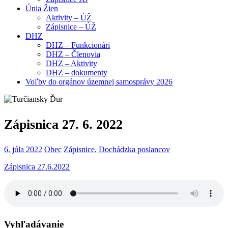
Únia Žien
Aktivity – ÚŽ
Zápisnice – ÚŽ
DHZ
DHZ – Funkcionári
DHZ – Členovia
DHZ – Aktivity
DHZ – dokumenty
Voľby do orgánov územnej samosprávy 2026
Zápisnica 27. 6. 2022
6. júla 2022
Obec
Zápisnice, Dochádzka poslancov
Zápisnica 27.6.2022
Vyhľadávanie