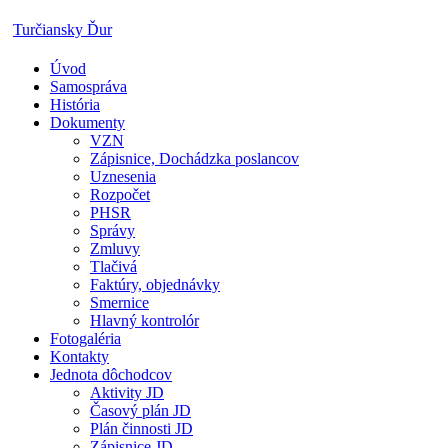
Skip
Turčiansky Ďur
to
content
Úvod
Oficiálne
Samospráva
stránky
História
obce
Dokumenty
Turčiansky
VZN
Ďur
Zápisnice, Dochádzka poslancov
Uznesenia
Rozpočet
PHSR
Správy
Zmluvy
Tlačivá
Faktúry, objednávky
Smernice
Hlavný kontrolór
Fotogaléria
Kontakty
Jednota dôchodcov
Aktivity JD
Časový plán JD
Plán činnosti JD
Zápisnice JD