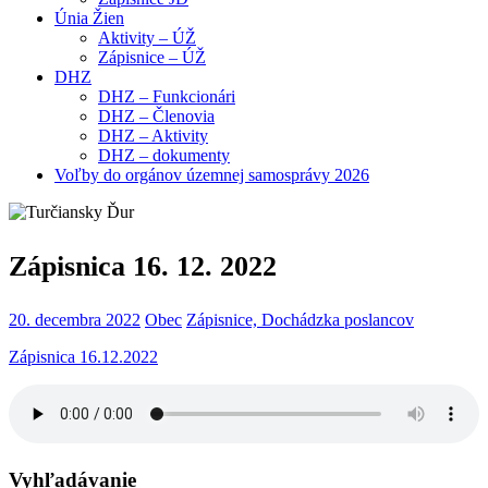
Únia Žien
Aktivity – ÚŽ
Zápisnice – ÚŽ
DHZ
DHZ – Funkcionári
DHZ – Členovia
DHZ – Aktivity
DHZ – dokumenty
Voľby do orgánov územnej samosprávy 2026
Zápisnica 16. 12. 2022
20. decembra 2022
Obec
Zápisnice, Dochádzka poslancov
Zápisnica 16.12.2022
Vyhľadávanie