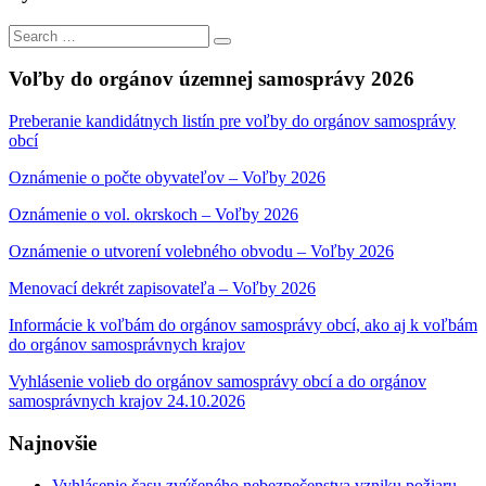
Search
Search
for:
Voľby do orgánov územnej samosprávy 2026
Preberanie kandidátnych listín pre voľby do orgánov samosprávy
obcí
Oznámenie o počte obyvateľov – Voľby 2026
Oznámenie o vol. okrskoch – Voľby 2026
Oznámenie o utvorení volebného obvodu – Voľby 2026
Menovací dekrét zapisovateľa – Voľby 2026
Informácie k voľbám do orgánov samosprávy obcí, ako aj k voľbám
do orgánov samosprávnych krajov
Vyhlásenie volieb do orgánov samosprávy obcí a do orgánov
samosprávnych krajov 24.10.2026
Najnovšie
Vyhlásenie času zvýšeného nebezpečenstva vzniku požiaru