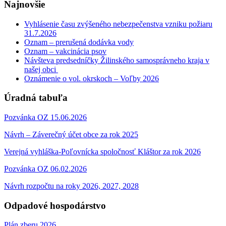
Najnovšie
Vyhlásenie času zvýšeného nebezpečenstva vzniku požiaru
31.7.2026
Oznam – prerušená dodávka vody
Oznam – vakcinácia psov
Návšteva predsedníčky Žilinského samosprávneho kraja v
našej obci
Oznámenie o vol. okrskoch – Voľby 2026
Úradná tabuľa
Pozvánka OZ 15.06.2026
Návrh – Záverečný účet obce za rok 2025
Verejná vyhláška-Poľovnícka spoločnosť Kláštor za rok 2026
Pozvánka OZ 06.02.2026
Návrh rozpočtu na roky 2026, 2027, 2028
Odpadové hospodárstvo
Plán zberu 2026