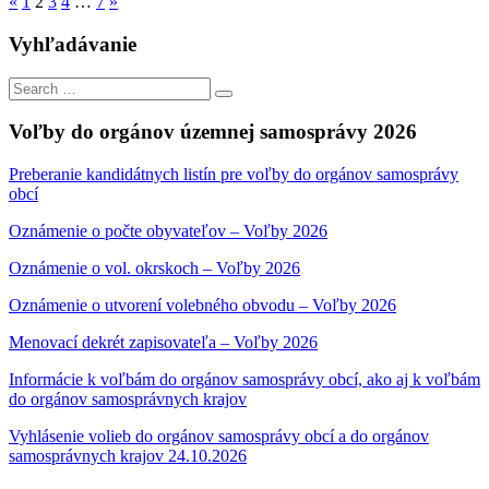
Stránkovanie
Previous
Next
«
1
2
3
4
…
7
»
Posts
Posts
príspevkov
Vyhľadávanie
Search
Search
for:
Voľby do orgánov územnej samosprávy 2026
Preberanie kandidátnych listín pre voľby do orgánov samosprávy
obcí
Oznámenie o počte obyvateľov – Voľby 2026
Oznámenie o vol. okrskoch – Voľby 2026
Oznámenie o utvorení volebného obvodu – Voľby 2026
Menovací dekrét zapisovateľa – Voľby 2026
Informácie k voľbám do orgánov samosprávy obcí, ako aj k voľbám
do orgánov samosprávnych krajov
Vyhlásenie volieb do orgánov samosprávy obcí a do orgánov
samosprávnych krajov 24.10.2026