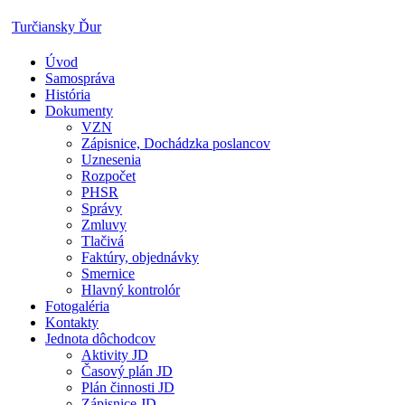
Skip
Turčiansky Ďur
to
content
Úvod
Oficiálne
Samospráva
stránky
História
obce
Dokumenty
Turčiansky
VZN
Ďur
Zápisnice, Dochádzka poslancov
Uznesenia
Rozpočet
PHSR
Správy
Zmluvy
Tlačivá
Faktúry, objednávky
Smernice
Hlavný kontrolór
Fotogaléria
Kontakty
Jednota dôchodcov
Aktivity JD
Časový plán JD
Plán činnosti JD
Zápisnice JD