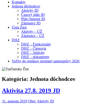
Kontakty
Jednota dôchodcov
Aktivity JD
Časový plán JD
Plán činnosti JD
Zápisnice JD
Únia Žien
Aktivity – ÚŽ
Zápisnice – ÚŽ
DHZ
DHZ – Funkcionári
DHZ – Členovia
DHZ – Aktivity
DHZ – dokumenty
Voľby do orgánov územnej samosprávy 2026
Kategória:
Jednota dôchodcov
Aktivita 27.8. 2019 JD
31. augusta 2019
Obec
Aktivity JD