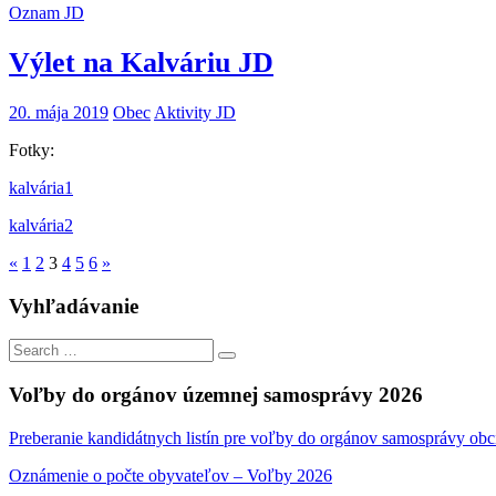
Oznam JD
Výlet na Kalváriu JD
20. mája 2019
Obec
Aktivity JD
Fotky:
kalvária1
kalvária2
Stránkovanie
Previous
Next
«
1
2
3
4
5
6
»
Posts
Posts
príspevkov
Vyhľadávanie
Search
Search
for:
Voľby do orgánov územnej samosprávy 2026
Preberanie kandidátnych listín pre voľby do orgánov samosprávy obc
Oznámenie o počte obyvateľov – Voľby 2026