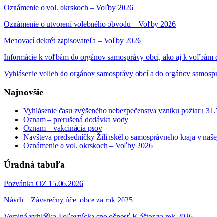
Oznámenie o vol. okrskoch – Voľby 2026
Oznámenie o utvorení volebného obvodu – Voľby 2026
Menovací dekrét zapisovateľa – Voľby 2026
Informácie k voľbám do orgánov samosprávy obcí, ako aj k voľbám
Vyhlásenie volieb do orgánov samosprávy obcí a do orgánov samosp
Najnovšie
Vyhlásenie času zvýšeného nebezpečenstva vzniku požiaru 31
Oznam – prerušená dodávka vody
Oznam – vakcinácia psov
Návšteva predsedníčky Žilinského samosprávneho kraja v naše
Oznámenie o vol. okrskoch – Voľby 2026
Úradná tabuľa
Pozvánka OZ 15.06.2026
Návrh – Záverečný účet obce za rok 2025
Verejná vyhláška-Poľovnícka spoločnosť Kláštor za rok 2026