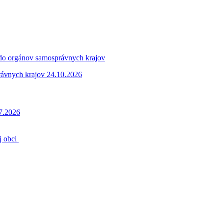
 do orgánov samosprávnych krajov
rávnych krajov 24.10.2026
.7.2026
j obci