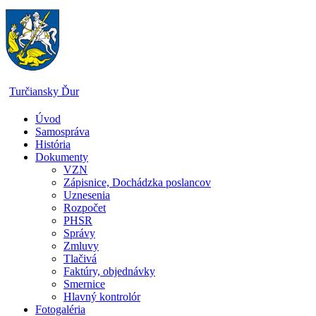
Skip
to
content
Turčiansky Ďur
Úvod
Oficiálne
Samospráva
stránky
História
obce
Dokumenty
Turčiansky
VZN
Ďur
Zápisnice, Dochádzka poslancov
Uznesenia
Rozpočet
PHSR
Správy
Zmluvy
Tlačivá
Faktúry, objednávky
Smernice
Hlavný kontrolór
Fotogaléria